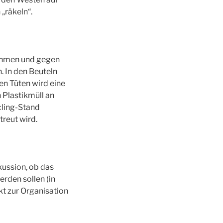
„räkeln“.
ehmen und gegen
. In den Beuteln
en Tüten wird eine
 Plastikmüll an
ling-Stand
reut wird.
kussion, ob das
erden sollen (in
t zur Organisation