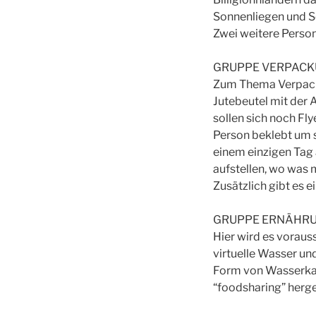
Sonnenliegen und So
Zwei weitere Person
GRUPPE VERPAC
Zum Thema Verpack
Jutebeutel mit der 
sollen sich noch Fl
Person beklebt um s
einem einzigen Ta
aufstellen, wo was
Zusätzlich gibt es e
GRUPPE ERNÄHR
Hier wird es vorauss
virtuelle Wasser und
Form von Wasserkan
“foodsharing” herge