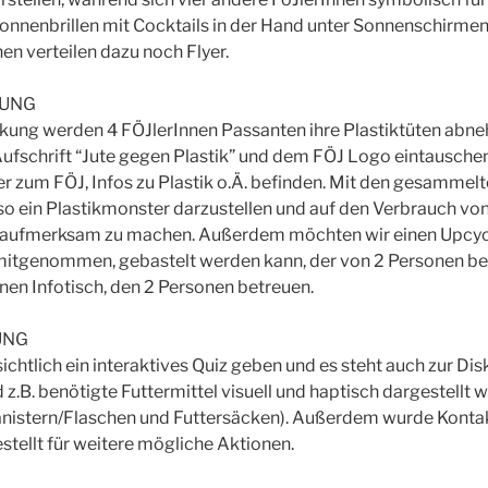
nnenbrillen mit Cocktails in der Hand unter Sonnenschirmen 
en verteilen dazu noch Flyer.
KUNG
ung werden 4 FÖJlerInnen Passanten ihre Plastiktüten abn
Aufschrift “Jute gegen Plastik” und dem FÖJ Logo eintauschen
yer zum FÖJ, Infos zu Plastik o.Ä. befinden. Mit den gesammelt
o ein Plastikmonster darzustellen und auf den Verbrauch von
g aufmerksam zu machen. Außerdem möchten wir einen Upcyc
 mitgenommen, gebastelt werden kann, der von 2 Personen bet
inen Infotisch, den 2 Personen betreuen.
UNG
ichtlich ein interaktives Quiz geben und es steht auch zur Dis
 z.B. benötigte Futtermittel visuell und haptisch dargestellt w
istern/Flaschen und Futtersäcken). Außerdem wurde Kontak
stellt für weitere mögliche Aktionen.