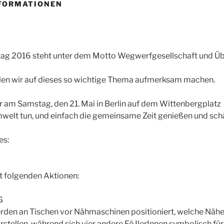
NFORMATIONEN
ag 2016 steht unter dem Motto Wegwerfgesellschaft und Üb
len wir auf dieses so wichtige Thema aufmerksam machen.
r am Samstag, den 21. Mai in Berlin auf dem Wittenbergplatz 
welt tun, und einfach die gemeinsame Zeit genießen und sch
es:
t folgenden Aktionen:
G
rden an Tischen vor Nähmaschinen positioniert, welche Nähe
arstellen, während sich vier andere FöJlerInnen symbolisch fü