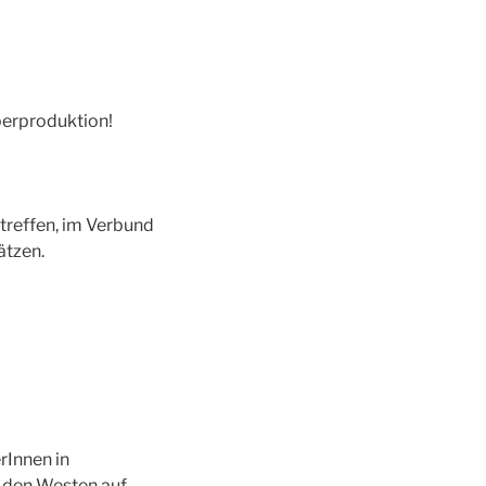
erproduktion!
treffen, im Verbund
ätzen.
rInnen in
r den Westen auf